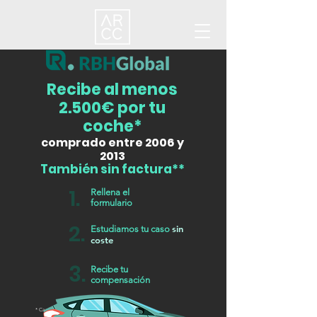
Recibe al menos
2.500€ por tu
coche*
comprado entre 2006 y
2013
También sin factura**
1.
Rellena el
formulario
2.
sin
Estudiamos tu caso
coste
3.
Recibe tu
compensación
* Cantidad media estimada