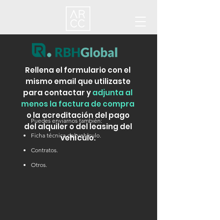
Rellena el formulario con el
mismo email que utilizaste
para contactar y
adjunta al
menos la factura de compra
o la acreditación del pago
Puedes enviarnos también:
del alquiler o del leasing del
Ficha técnica del vehículo.
vehículo.
Contratos.
Otros.